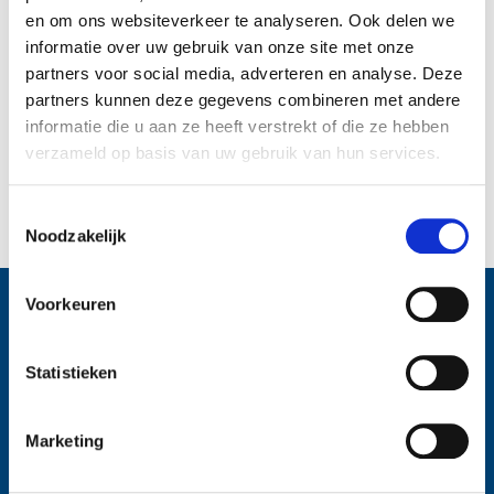
en om ons websiteverkeer te analyseren. Ook delen we
informatie over uw gebruik van onze site met onze
partners voor social media, adverteren en analyse. Deze
partners kunnen deze gegevens combineren met andere
informatie die u aan ze heeft verstrekt of die ze hebben
verzameld op basis van uw gebruik van hun services.
Jason
Toestemmingsselectie
Noodzakelijk
Voorkeuren
Solliciteren doe je zo
Statistieken
Presenteer jezelf
M
Ben je er klaar voor om vol energie te werken aan je
Al
Marketing
toekomst? Stuur je sollicitatie en cv zoals
ke