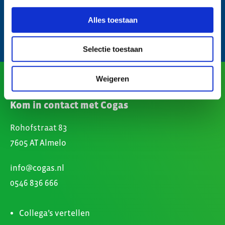
omschreven bij de vacature en vertel ons waarom we
on
met elkaar kennis moeten maken.
Alles toestaan
Selectie toestaan
Weigeren
Kom in contact met Cogas
Rohofstraat 83
7605 AT Almelo
info@cogas.nl
0546 836 666
Collega’s vertellen