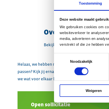
Toestemming
Deze website maakt gebruik
We gebruiken cookies om cont
Overzicht projectm
websiteverkeer te analyseren
media, adverteren en analys
verstrekt of die ze hebben v
Bekijk onze actuele vacatures voo
Toestemmingsselectie
Noodzakelijk
Helaas, we hebben momenteel geen openstaande va
passen? Kijk jij ernaar uit om samen met ons aan 
we wat voor elkaar kunnen betekenen!
Weigeren
Open sollicitatie