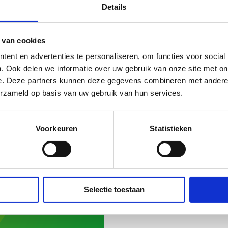
Details
 van cookies
ent en advertenties te personaliseren, om functies voor social
anagement vacatures
. Ook delen we informatie over uw gebruik van onze site met on
e. Deze partners kunnen deze gegevens combineren met andere i
erzameld op basis van uw gebruik van hun services.
r projectmanagers en projectleiders die momenteel opensta
Voorkeuren
Statistieken
catures op het gebied van projectmanagement. Heb jij toc
de slag gaat met de energie van vandaag én morgen? Stuur on
Selectie toestaan