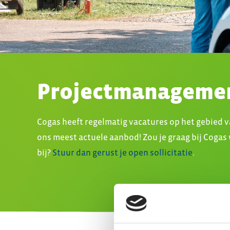
Projectmanagemen
Cogas heeft regelmatig vacatures op het gebied 
ons meest actuele aanbod! Zou je graag bij Cogas
bij?
Stuur dan gerust je open sollicitatie
.